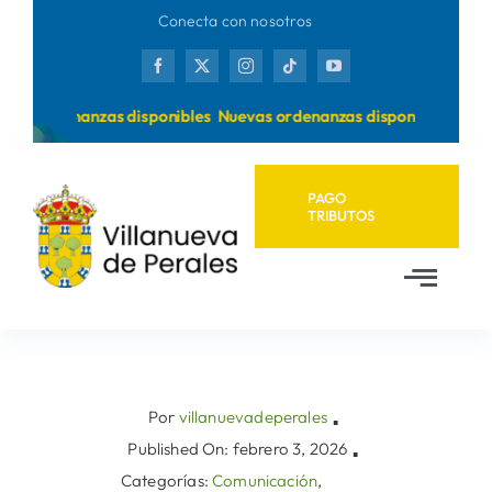
Saltar
Conecta con nosotros
al
contenido
as ordenanzas disponibles
Nuevas ordenanzas disponibles
PAGO
TRIBUTOS
Toggl
Navig
Inicio
Ayuntamiento
Por
villanuevadeperales
▪
Published On: febrero 3, 2026
▪
Categorías:
Comunicación
,
Municipio