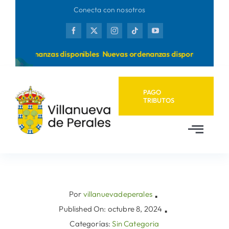
Saltar
Conecta con nosotros
al
contenido
vas ordenanzas disponibles
Nuevas ordenanzas disponibles
PAGO
TRIBUTOS
Toggl
Navig
Inicio
Ayuntamiento
Por
villanuevadeperales
▪
Published On: octubre 8, 2024
▪
Categorías:
Sin Categoria
Municipio