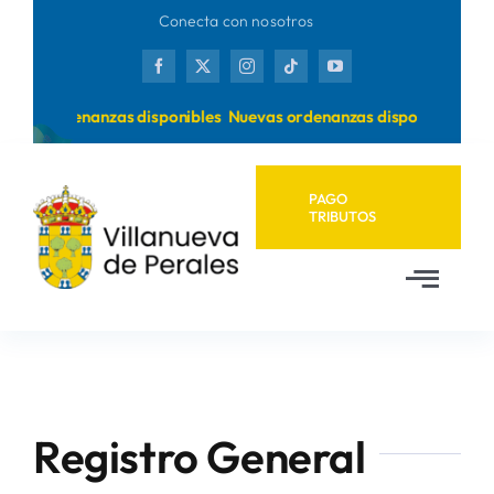
Saltar
Conecta con nosotros
al
contenido
evas ordenanzas disponibles
Nuevas ordenanzas disponibles
PAGO
TRIBUTOS
Toggl
Navig
Inicio
Ayuntamiento
Registro General
Municipio