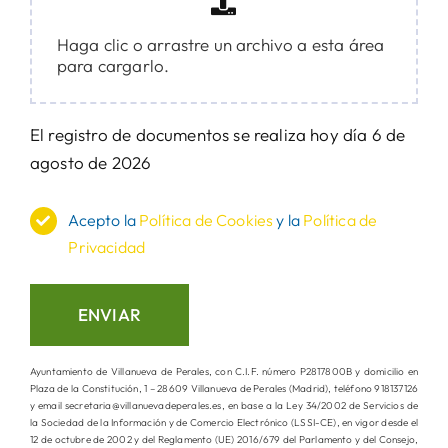
Haga clic o arrastre un archivo a esta área
para cargarlo.
El registro de documentos se realiza hoy día 6 de
agosto de 2026
Acepto la
Política de Cookies
y la
Política de
Privacidad
ENVIAR
Ayuntamiento de Villanueva de Perales, con C.I.F. número P2817800B y domicilio en
Plaza de la Constitución, 1 – 28609 Villanueva de Perales (Madrid), teléfono 918137126
y email secretaria@villanuevadeperales.es, en base a la Ley 34/2002 de Servicios de
la Sociedad de la Información y de Comercio Electrónico (LSSI-CE), en vigor desde el
12 de octubre de 2002 y del Reglamento (UE) 2016/679 del Parlamento y del Consejo,