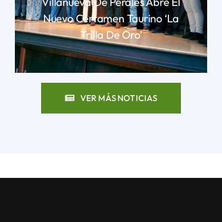
Villanueva De Perales Abre El
Nuevo Certamen Taurino ‘La
Trilla De Oro’
LEER MÁS
VER MÁS NOTICIAS