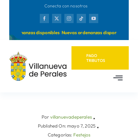
Saltar
Conecta con nosotros
al
contenido
as ordenanzas disponibles
Nuevas ordenanzas disponibles
PAGO
TRIBUTOS
Toggl
Navig
Inicio
Ayuntamiento
Por
villanuevadeperales
▪
Published On: mayo 7, 2025
▪
Categorías:
Festejos
Municipio