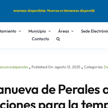
ordenanzas disponibles
Nuevas ordenanzas disponibles
tamiento
Municipio
Áreas
Sede Electróni
Contacto
llanuevadeperales
Published On: agosto 12, 2025
Categorías:
De
▪
▪
lanueva de Perales 
pciones para la te