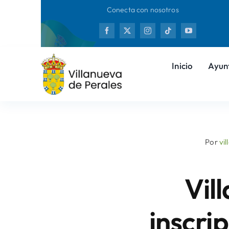
Saltar
Conecta con nosotros
al
Nuevas 
contenido
Inicio
Ayun
Por
vi
Vil
inscri