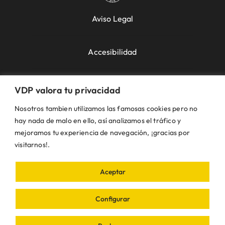
Aviso Legal
Accesibilidad
Política de Cookies
VDP valora tu privacidad
Nosotros tambien utilizamos las famosas cookies pero no
Política de Privacidad
hay nada de malo en ello, así analizamos el tráfico y
mejoramos tu experiencia de navegación, ¡gracias por
visitarnos!.
Uso de la Web
Aceptar
© VDP 2000 - 2026 •
Ayuntamiento de Villanueva
de Perales
Plaza de la Constitución, 1 – 28609
Configurar
Villanueva de Perales | Madrid • Todos los
derechos reservados • Diseñado con ❤ por
iDEA