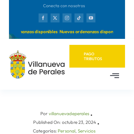
Saltar
Conecta con nosotros
al
contenido
as ordenanzas disponibles
Nuevas ordenanzas disponibles
PAGO
TRIBUTOS
Toggl
Navig
Inicio
Ayuntamiento
Por
villanuevadeperales
▪
Published On: octubre 23, 2024
▪
Categorías:
Personal
,
Servicios
Municipio