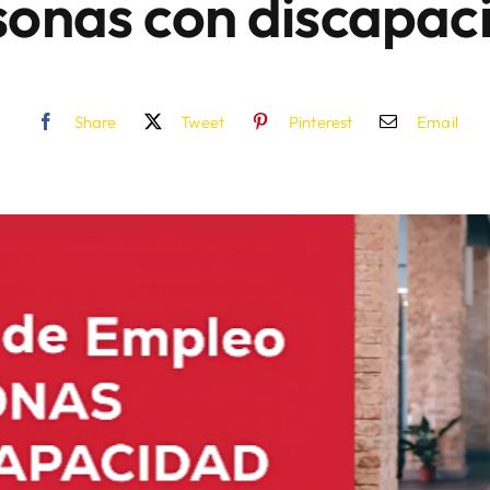
sonas con discapac
Share
Tweet
Pinterest
Email