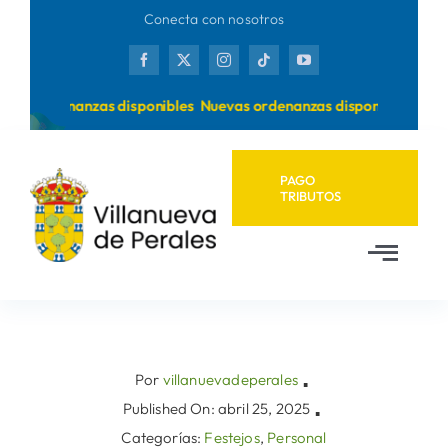
Saltar
Conecta con nosotros
al
contenido
vas ordenanzas disponibles
Nuevas ordenanzas disponibles
PAGO
TRIBUTOS
Toggl
Navig
Inicio
Ayuntamiento
Por
villanuevadeperales
▪
Published On: abril 25, 2025
▪
Categorías:
Festejos
,
Personal
Municipio