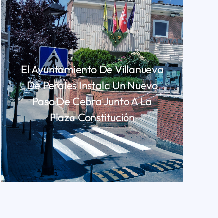
El Ayuntamiento De Villanueva
De Perales Instala Un Nuevo
Paso De Cebra Junto A La
Plaza Constitución
LEER MÁS