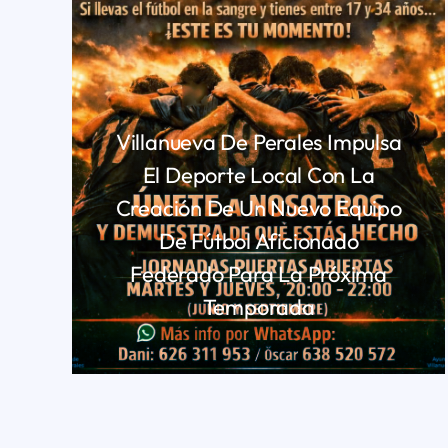
Villanueva De Perales Impulsa
El Deporte Local Con La
Creación De Un Nuevo Equipo
De Fútbol Aficionado
Federado Para La Próxima
Temporada
LEER MÁS