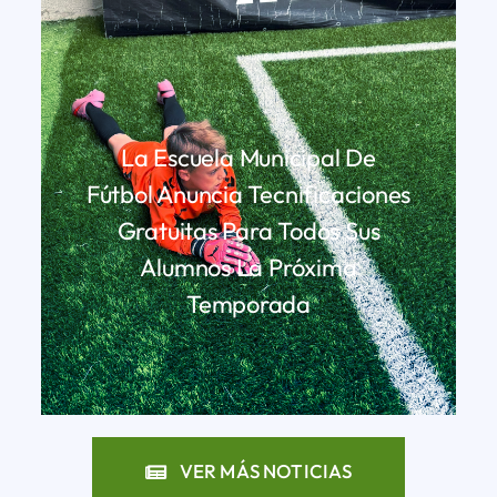
La Escuela Municipal De
Fútbol Anuncia Tecnificaciones
Gratuitas Para Todos Sus
Alumnos La Próxima
Temporada
LEER MÁS
VER MÁS NOTICIAS