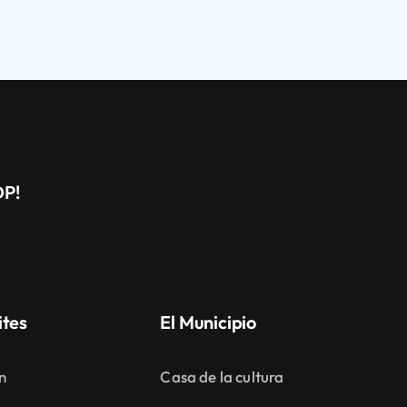
DP!
ites
El Municipio
n
Casa de la cultura