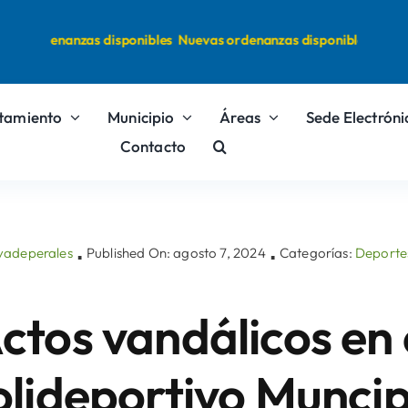
s ordenanzas disponibles
Nuevas ordenanzas disponibles
tamiento
Municipio
Áreas
Sede Electróni
Contacto
evadeperales
Published On: agosto 7, 2024
Categorías:
Deporte
▪
▪
ctos vandálicos en 
olideportivo Muncip