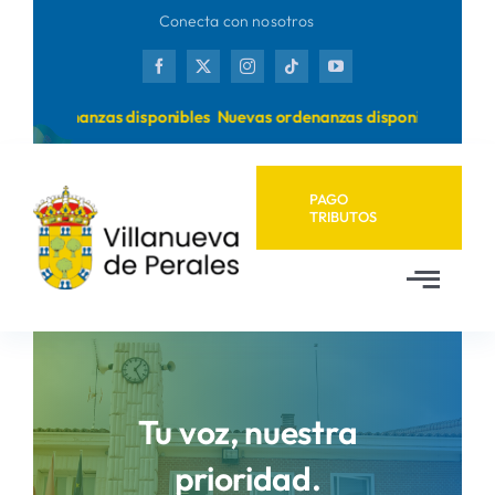
Saltar
Conecta con nosotros
al
contenido
s ordenanzas disponibles
Nuevas ordenanzas disponibles
PAGO
TRIBUTOS
Toggl
Navig
Inicio
Ayuntamiento
Tu voz, nuestra
prioridad.
Municipio