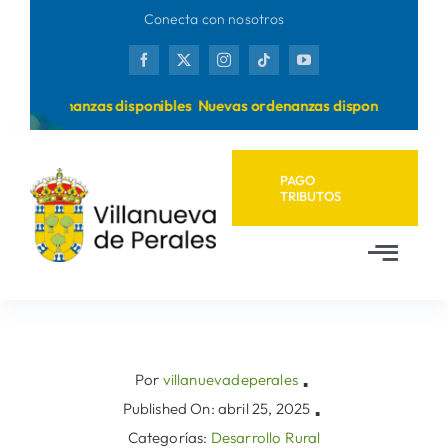
Saltar
Conecta con nosotros
al
contenido
as ordenanzas disponibles
Nuevas ordenanzas disponibles
PAGO
TRIBUTOS
Toggl
Navig
Inicio
Ayuntamiento
Por
villanuevadeperales
▪
Published On: abril 25, 2025
▪
Categorías:
Desarrollo Rural
Municipio