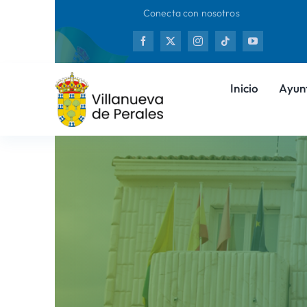
Saltar
Conecta con nosotros
al
Nueva
contenido
Inicio
Ayun