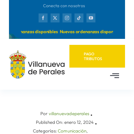
Saltar
Conecta con nosotros
al
contenido
as ordenanzas disponibles
Nuevas ordenanzas disponibles
PAGO
TRIBUTOS
Toggl
Navig
Inicio
Ayuntamiento
Por
villanuevadeperales
▪
Published On: enero 12, 2024
▪
Categorías:
Comunicación
,
Municipio