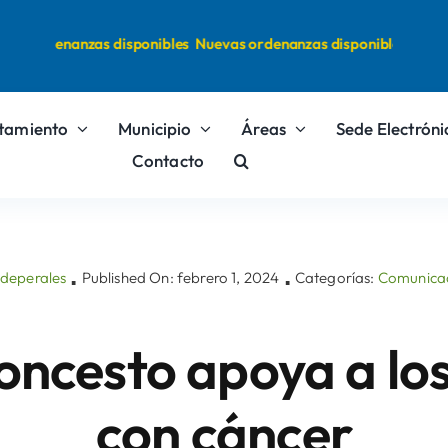
 ordenanzas disponibles
Nuevas ordenanzas disponibles
tamiento
Municipio
Áreas
Sede Electróni
Contacto
adeperales
Published On: febrero 1, 2024
Categorías:
Comunica
▪
▪
loncesto apoya a los
con cáncer