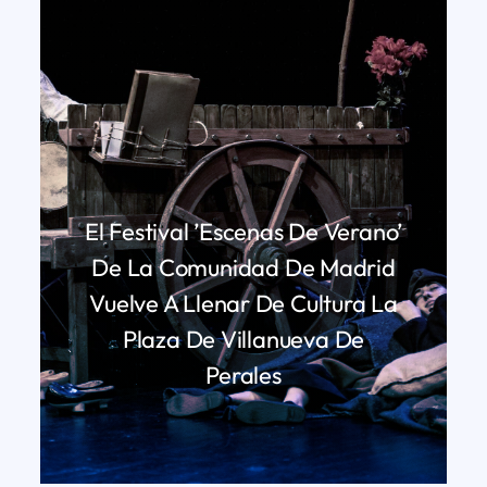
El Festival ’Escenas De Verano’
De La Comunidad De Madrid
Vuelve A Llenar De Cultura La
Plaza De Villanueva De
Perales
LEER MÁS