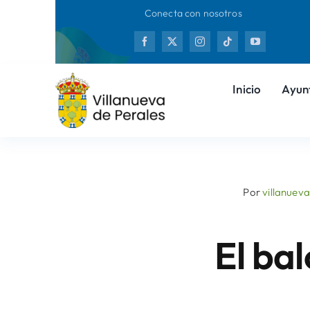
Saltar
Conecta con nosotros
al
Nuevas
contenido
Inicio
Ayun
Por
villanuev
El ba