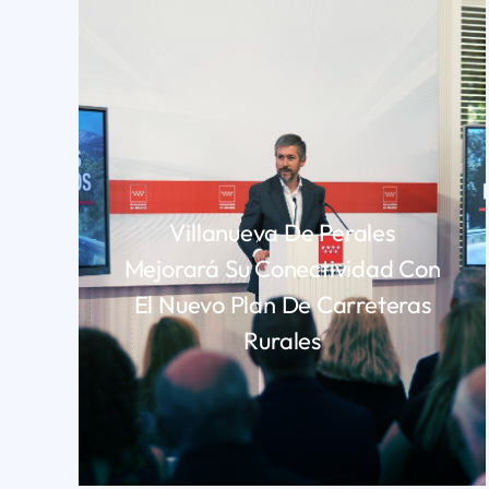
Villanueva De Perales
Mejorará Su Conectividad Con
El Nuevo Plan De Carreteras
Rurales
LEER MÁS