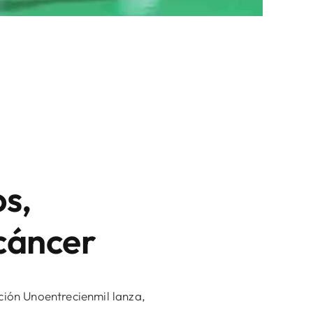
os,
 cáncer
ción Unoentrecienmil lanza,