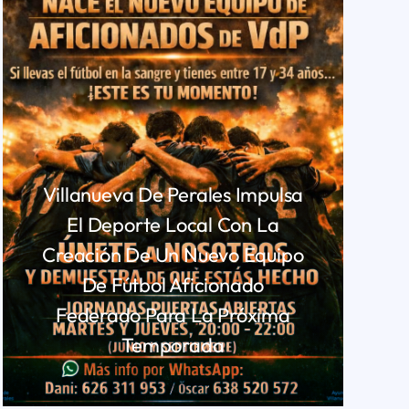
Villanueva De Perales Impulsa
El Deporte Local Con La
Creación De Un Nuevo Equipo
De Fútbol Aficionado
Federado Para La Próxima
Temporada
LEER MÁS