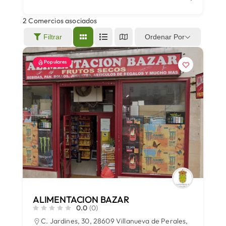
2
Comercios asociados
Áreas
Ordenar Por
Filtrar
Populares
Sede Electrónica
Contacto
Buscar:
ALIMENTACION BAZAR
0.0
(0)
C. Jardines, 30, 28609 Villanueva de Perales,