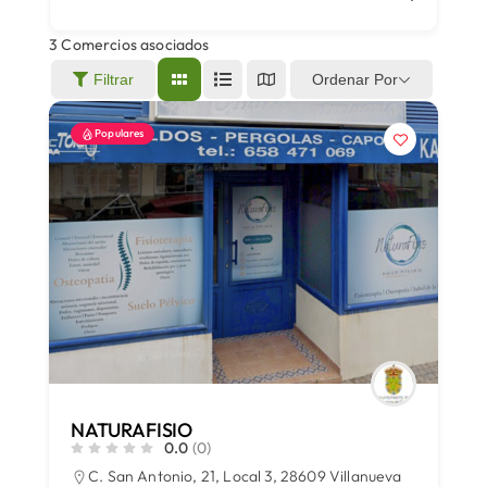
3
Comercios asociados
Áreas
Ordenar Por
Filtrar
Populares
Sede Electrónica
Contacto
Buscar:
NATURAFISIO
0.0
(0)
C. San Antonio, 21, Local 3, 28609 Villanueva