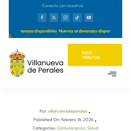
Saltar
Conecta con nosotros
al
contenido
as ordenanzas disponibles
Nuevas ordenanzas disponibles
PAGO
TRIBUTOS
Toggl
Navig
Inicio
Ayuntamiento
Por
villanuevadeperales
▪
Published On: febrero 16, 2026
▪
Categorías:
Comunicación
,
Salud
Municipio