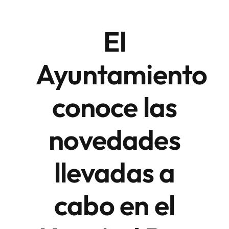
El
Áreas
Ayuntamiento
Sede Electrónica
conoce las
Contacto
Buscar:
novedades
llevadas a
cabo en el