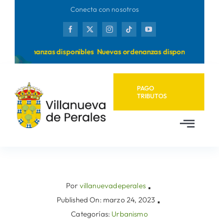
Saltar
Conecta con nosotros
al
contenido
as ordenanzas disponibles
Nuevas ordenanzas disponibles
PAGO
TRIBUTOS
Toggl
Navig
Inicio
Ayuntamiento
Por
villanuevadeperales
▪
Published On: marzo 24, 2023
▪
Categorías:
Urbanismo
Municipio