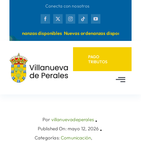
Saltar
Conecta con nosotros
al
contenido
vas ordenanzas disponibles
Nuevas ordenanzas disponibles
PAGO
TRIBUTOS
Toggl
Navig
Inicio
Ayuntamiento
Por
villanuevadeperales
▪
Published On: mayo 12, 2026
▪
Categorías:
Comunicación
,
Municipio