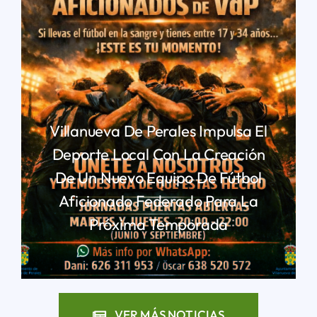
Villanueva De Perales Impulsa El
Deporte Local Con La Creación
De Un Nuevo Equipo De Fútbol
Aficionado Federado Para La
Próxima Temporada
LEER MÁS
VER MÁS NOTICIAS