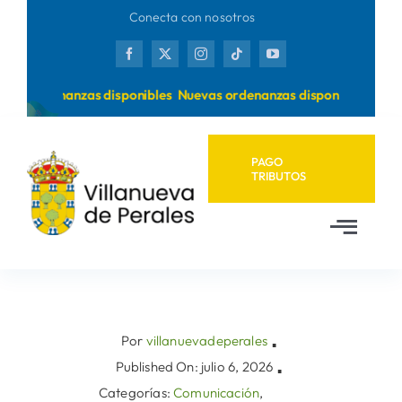
Saltar
Conecta con nosotros
al
contenido
as ordenanzas disponibles
Nuevas ordenanzas disponibles
PAGO
TRIBUTOS
Toggl
Navig
Inicio
Ayuntamiento
Por
villanuevadeperales
▪
Published On: julio 6, 2026
▪
Categorías:
Comunicación
,
Municipio