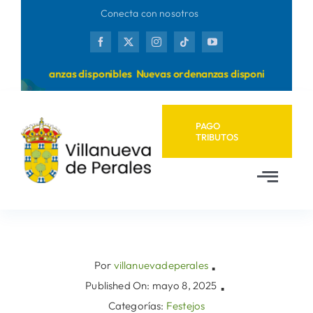
Saltar
Conecta con nosotros
al
contenido
s ordenanzas disponibles
Nuevas ordenanzas disponibles
PAGO
TRIBUTOS
Toggl
Navig
Inicio
Ayuntamiento
Por
villanuevadeperales
▪
Published On: mayo 8, 2025
▪
Categorías:
Festejos
Municipio