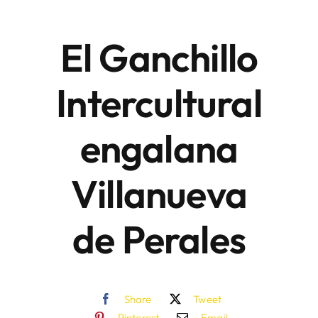
El Ganchillo
Áreas
Intercultural
Sede Electrónica
engalana
Contacto
Buscar:
Villanueva
de Perales
Share
Tweet
Pinterest
Email