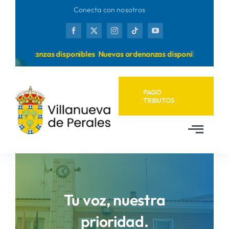
Saltar
Conecta con nosotros
al
contenido
 ordenanzas disponibles
Nuevas ordenanzas disponibles
PAGO
TRIBUTOS
Toggl
Navig
Inicio
Ayuntamiento
Tu voz, nuestra
prioridad.
Municipio