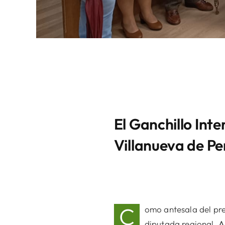
El Ganchillo Inte
Villanueva de Pe
C
omo antesala del pre
diputada regional,
A