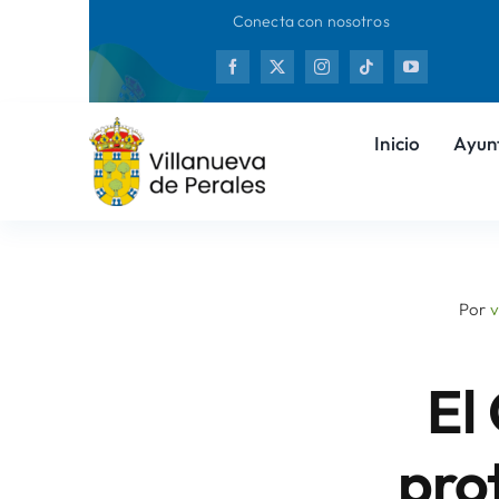
Saltar
Conecta con nosotros
al
Nueva
contenido
Inicio
Ayun
Por
v
El
pro