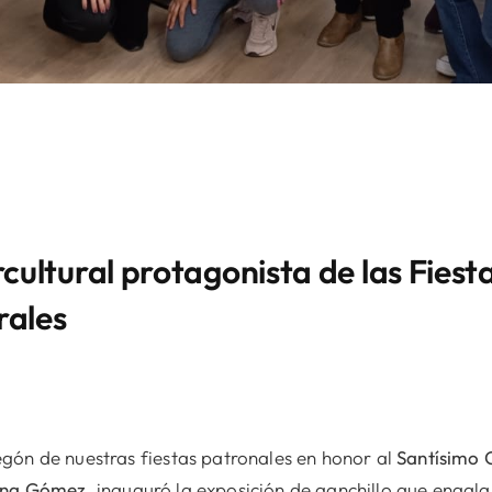
rcultural protagonista de las Fies
rales
gón de nuestras fiestas patronales en honor al
Santísimo 
na Gómez
, inauguró la exposición de ganchillo que engala