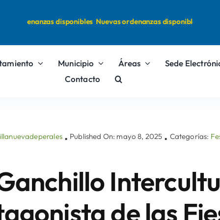
s ordenanzas disponibles
Nuevas ordenanzas disponibles
tamiento
Municipio
Áreas
Sede Electróni
Contacto
illanuevadeperales
Published On: mayo 8, 2025
Categorías:
Fe
▪
▪
 Ganchillo Intercultu
tagonista de las Fie