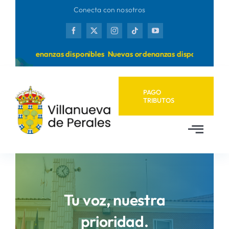
Saltar
Conecta con nosotros
al
contenido
uevas ordenanzas disponibles
Nuevas ordenanzas disponibles
PAGO
TRIBUTOS
Toggl
Navig
Inicio
Ayuntamiento
Tu voz, nuestra
prioridad.
Municipio