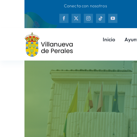
Saltar
Conecta con nosotros
al
Nuev
contenido
Inicio
Ayun