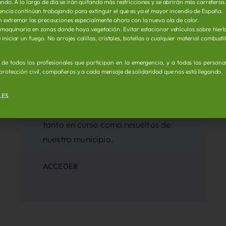
ndo. A lo largo de día se irán quitando más restricciones y se abrirán más carreteras.
rgencia continúan trabajando para extinguir el que es ya el mayor incendio de España.
ión extremar las precauciones especialmente ahora con la nueva ola de calor.
 maquinaria en zonas donde haya vegetación. Evitar estacionar vehículos sobre hier
Perfil del Contratante
iniciar un fuego. No arrojes colillas, cristales, botellas o cualquier material combust
o de todos los profesionales que participan en la emergencia, y a todas las person
Desde esta área de la sede
protección civil, compañeros y a cada mensaje de solidaridad que nos está llegando.
electrónica podrás obtener toda la
información relativa a cada uno de
LES
los expedientes de contratación
tanto en curso como resueltos de
nuestro municipio.
ACCEDER