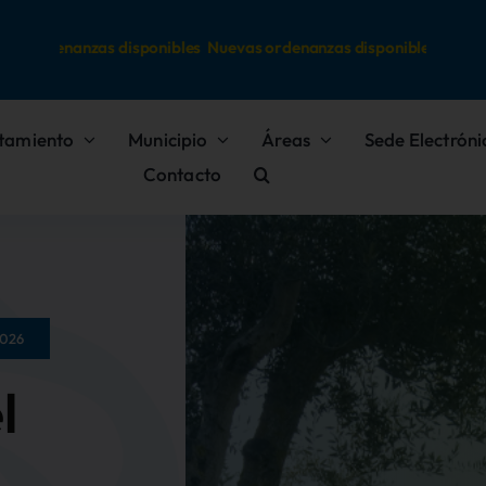
 ordenanzas disponibles
Nuevas ordenanzas disponibles
tamiento
Municipio
Áreas
Sede Electróni
Contacto
026
l