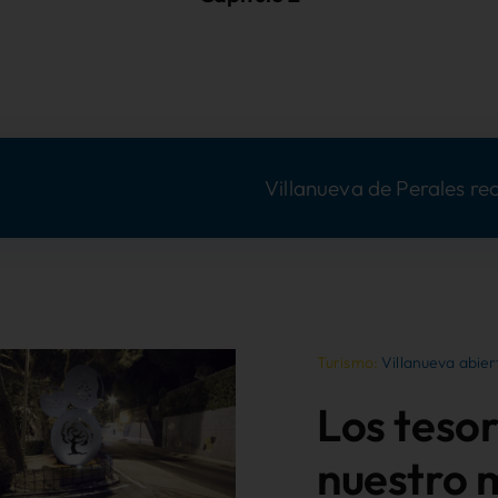
Villanueva de Perales recupera su red de camino
Turismo:
Villanueva abier
Los teso
nuestro m