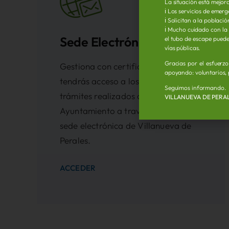
La situación está mejora
ℹ️ Los servicios de eme
ℹ️ Solicitan a la poblac
ℹ️ Mucho cuidado con la
Sede Electrónica
el tubo de escape puede 
vías públicas.
Gracias por el esfuerz
Gestiona con certificado o Pin24h,
apoyando: voluntarios, 
tendrás acceso a los distintos
Seguimos informando.
trámites realizados con el
VILLANUEVA DE PERA
Ayuntamiento a través de la nueva
sede electrónica de Villanueva de
Perales.
ACCEDER