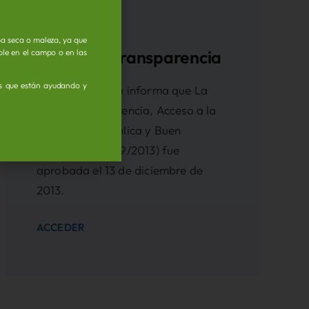
ba seca o maleza, ya que
Portal de Transparencia
ible en el campo o en las
as que están ayudando y
El Ayuntamiento informa que La
Ley de Transparencia, Acceso a la
Información Pública y Buen
Gobierno (Ley 19/2013) fue
aprobada el 13 de diciembre de
2013.
ACCEDER