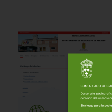
COMUNICADO OFICIA
Desde esta página ofic
derivada del incendio c
Sin riesgo para la pobl