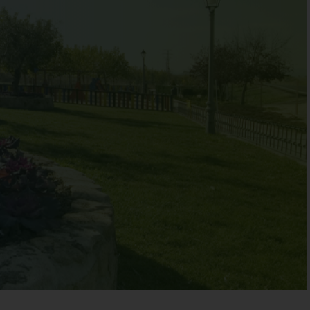
Qué no te lo cuenten, ¡visítanos!
illanueva de Perales
Conoce nuestro patrimonio cultural