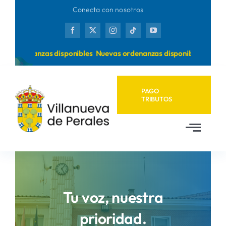
Saltar
Conecta con nosotros
al
contenido
ordenanzas disponibles
Nuevas ordenanzas disponibles
PAGO
TRIBUTOS
Toggl
Navig
Inicio
Ayuntamiento
Tu voz, nuestra
prioridad.
Municipio