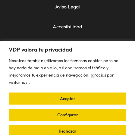
Aviso Legal
Accesibilidad
Política de Cookies
VDP valora tu privacidad
Nosotros tambien utilizamos las famosas cookies pero no
Política de Privacidad
hay nada de malo en ello, así analizamos el tráfico y
mejoramos tu experiencia de navegación, ¡gracias por
visitarnos!.
Uso de la Web
Aceptar
© VDP 2000 - 2026 •
Ayuntamiento de Villanueva
de Perales
Plaza de la Constitución, 1 – 28609
Configurar
Villanueva de Perales | Madrid • Todos los
derechos reservados • Diseñado con ❤ por
iDEA
Rechazar