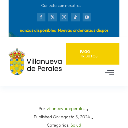
Saltar
Conecta con nosotros
al
contenido
vas ordenanzas disponibles
Nuevas ordenanzas disponibles
PAGO
TRIBUTOS
Toggl
Navig
Inicio
Ayuntamiento
Por
villanuevadeperales
▪
Published On: agosto 5, 2024
▪
Categorías:
Salud
Municipio