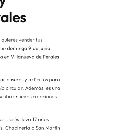
rales
y quieres vender tus
ximo
domingo 9 de junio
,
os en
Villanueva de Perales
ar enseres y artículos para
a circular. Además, es una
cubrir nuevas creaciones
s. Jesús lleva 17 años
os, Chapinería o San Martín