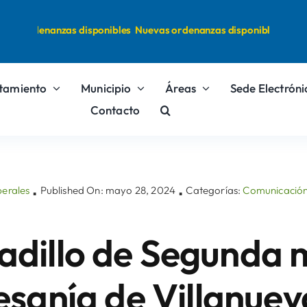
s ordenanzas disponibles
Nuevas ordenanzas disponibles
tamiento
Municipio
Áreas
Sede Electróni
Contacto
perales
Published On: mayo 28, 2024
Categorías:
Comunicació
▪
▪
cadillo de Segunda 
esanía de Villanuev