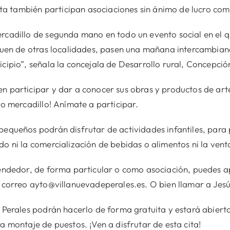
cita también participan asociaciones sin ánimo de lucro co
cadillo de segunda mano en todo un evento social en el q
guen de otras localidades, pasen una mañana intercambian
cipio”, señala la concejala de Desarrollo rural, Concepci
 participar y dar a conocer sus obras y productos de arte
ro mercadillo! Anímate a participar.
pequeños podrán disfrutar de actividades infantiles, par
o ni la comercialización de bebidas o alimentos ni la vent
vendedor, de forma particular o como asociación, puedes 
 correo ayto@villanuevadeperales.es. O bien llamar a Jes
 Perales podrán hacerlo de forma gratuita y estará abierto 
a montaje de puestos. ¡Ven a disfrutar de esta cita!