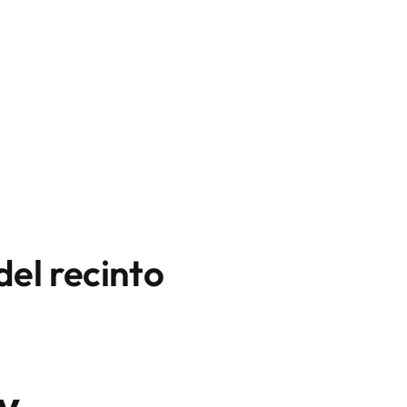
del recinto
y