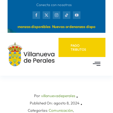
Saltar
Conecta con nosotros
al
contenido
evas ordenanzas disponibles
Nuevas ordenanzas disponibles
PAGO
TRIBUTOS
Toggl
Navig
Inicio
Ayuntamiento
Por
villanuevadeperales
▪
Published On: agosto 8, 2024
▪
Categorías:
Comunicación
,
Municipio