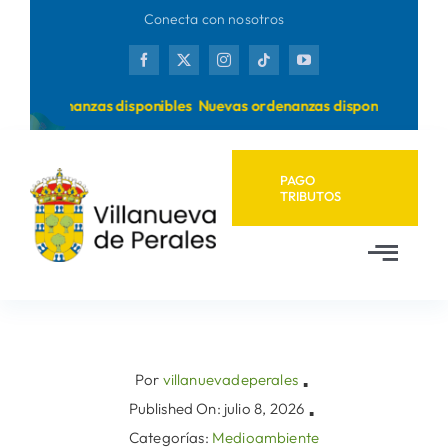
Saltar
Conecta con nosotros
al
contenido
as ordenanzas disponibles
Nuevas ordenanzas disponibles
PAGO
TRIBUTOS
Toggl
Navig
Inicio
Ayuntamiento
Por
villanuevadeperales
▪
Published On: julio 8, 2026
▪
Categorías:
Medioambiente
Municipio