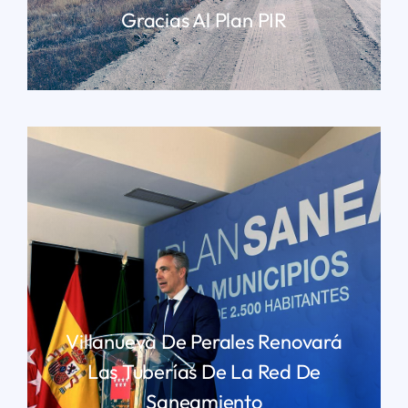
Gracias Al Plan PIR
LEER MÁS
Villanueva De Perales Renovará
Las Tuberías De La Red De
Saneamiento