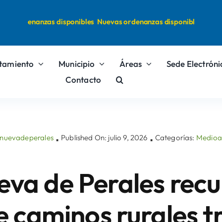
s ordenanzas disponibles
Nuevas ordenanzas disponibles
tamiento
Municipio
Áreas
Sede Electróni
Contacto
lanuevadeperales
Published On: julio 9, 2026
Categorías:
Medioa
▪
▪
eva de Perales rec
e caminos rurales tr