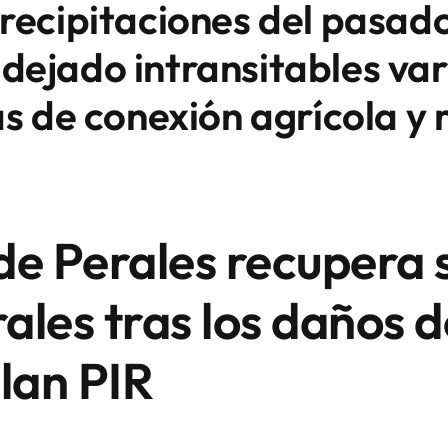
precipitaciones del pasad
ejado intransitables vari
as de conexión agrícola y r
de Perales recupera 
les tras los daños de
Plan PIR