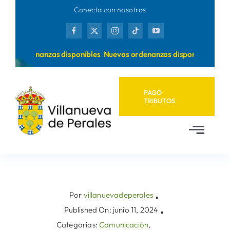
Saltar
Conecta con nosotros
al
contenido
vas ordenanzas disponibles
Nuevas ordenanzas disponibles
PAGO
TRIBUTOS
Toggl
Navig
Inicio
Ayuntamiento
Por
villanuevadeperales
▪
Published On: junio 11, 2024
▪
Categorías:
Comunicación
,
Municipio