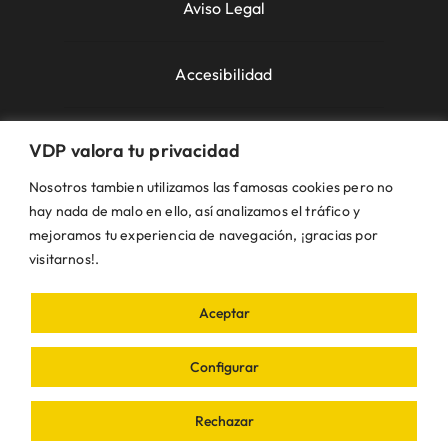
Aviso Legal
Accesibilidad
Política de Cookies
VDP valora tu privacidad
Nosotros tambien utilizamos las famosas cookies pero no
Política de Privacidad
hay nada de malo en ello, así analizamos el tráfico y
mejoramos tu experiencia de navegación, ¡gracias por
visitarnos!.
Uso de la Web
Aceptar
© VDP 2000 - 2026 •
Ayuntamiento de Villanueva
de Perales
Plaza de la Constitución, 1 – 28609
Configurar
Villanueva de Perales | Madrid • Todos los
derechos reservados • Diseñado con ❤ por
iDEA
Rechazar