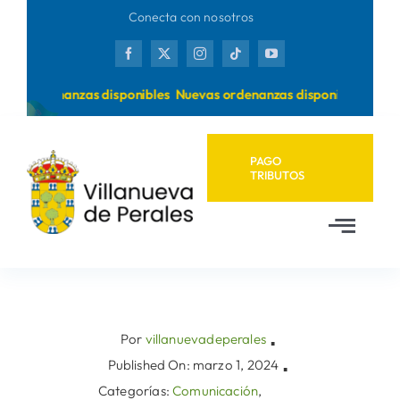
Saltar
Conecta con nosotros
al
contenido
as ordenanzas disponibles
Nuevas ordenanzas disponibles
PAGO
TRIBUTOS
Toggl
Navig
Inicio
Ayuntamiento
Por
villanuevadeperales
▪
Published On: marzo 1, 2024
▪
Categorías:
Comunicación
,
Municipio