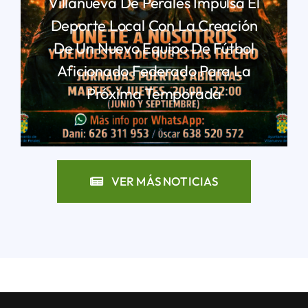
Villanueva De Perales Impulsa El
Deporte Local Con La Creación
De Un Nuevo Equipo De Fútbol
Aficionado Federado Para La
Próxima Temporada
LEER MÁS
VER MÁS NOTICIAS