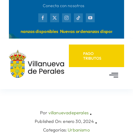
Saltar
Conecta con nosotros
al
contenido
vas ordenanzas disponibles
Nuevas ordenanzas disponibles
PAGO
TRIBUTOS
Toggl
Navig
Inicio
Ayuntamiento
Por
villanuevadeperales
▪
Published On: enero 30, 2024
▪
Categorías:
Urbanismo
Municipio