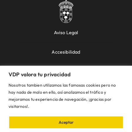
Aviso Legal
Accesibilidad
Política de Cookies
VDP valora tu privacidad
Nosotros tambien utilizamos las famosas cookies pero no
Política de Privacidad
hay nada de malo en ello, así analizamos el tráfico y
mejoramos tu experiencia de navegación, ¡gracias por
visitarnos!.
Uso de la Web
Aceptar
© VDP 2000 - 2026 •
Ayuntamiento de Villanueva