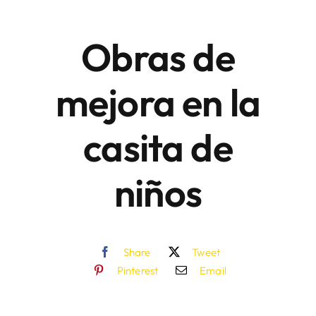
Obras de
Áreas
mejora en la
Sede Electrónica
casita de
Contacto
Buscar:
niños
Share
Tweet
Pinterest
Email