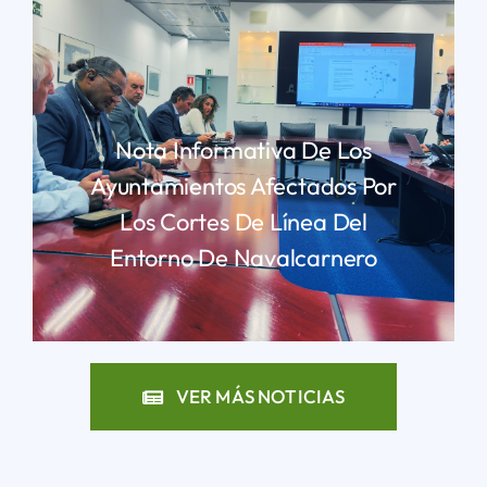
Nota Informativa De Los
Ayuntamientos Afectados Por
Los Cortes De Línea Del
Entorno De Navalcarnero
LEER MÁS
VER MÁS NOTICIAS