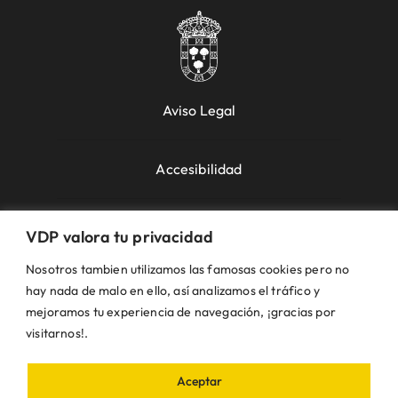
Aviso Legal
Accesibilidad
Política de Cookies
VDP valora tu privacidad
Nosotros tambien utilizamos las famosas cookies pero no
Política de Privacidad
hay nada de malo en ello, así analizamos el tráfico y
mejoramos tu experiencia de navegación, ¡gracias por
visitarnos!.
Uso de la Web
Aceptar
© VDP 2000 - 2026 •
Ayuntamiento de Villanueva