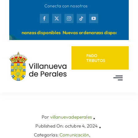
Saltar
Conecta con nosotros
al
contenido
vas ordenanzas disponibles
Nuevas ordenanzas disponibles
PAGO
TRIBUTOS
Toggl
Navig
Inicio
Ayuntamiento
Por
villanuevadeperales
▪
Published On: octubre 4, 2024
▪
Categorías:
Comunicación
,
Municipio