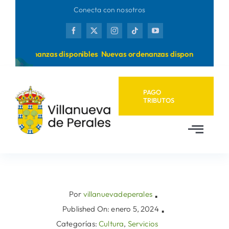
Saltar
Conecta con nosotros
al
contenido
as ordenanzas disponibles
Nuevas ordenanzas disponibles
PAGO
TRIBUTOS
Toggl
Navig
Inicio
Ayuntamiento
Por
villanuevadeperales
▪
Published On: enero 5, 2024
▪
Categorías:
Cultura
,
Servicios
Municipio