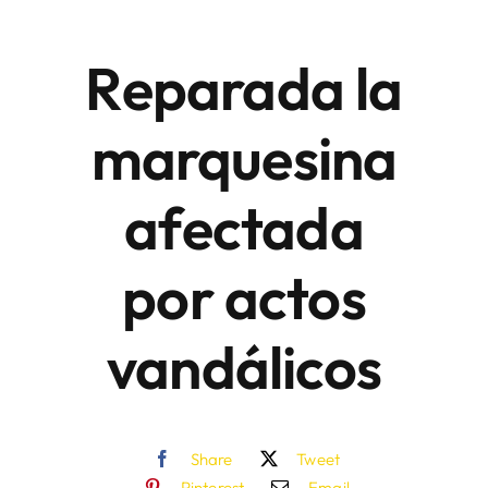
Reparada la
Áreas
marquesina
Sede Electrónica
afectada
Contacto
Buscar:
por actos
vandálicos
Share
Tweet
Pinterest
Email