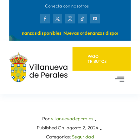
Saltar
Conecta con nosotros
al
contenido
vas ordenanzas disponibles
Nuevas ordenanzas disponibles
PAGO
TRIBUTOS
Toggl
Navig
Inicio
Ayuntamiento
Por
villanuevadeperales
▪
Published On: agosto 2, 2024
▪
Categorías:
Seguridad
Municipio