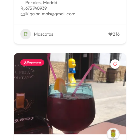
Perales, Madrid
675740939
ikigaianimals@gmail.com
Mascotas
216
Populares