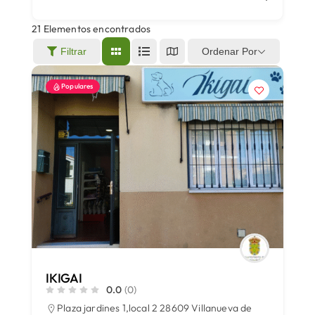
21
Elementos encontrados
Áreas
Ordenar Por
Filtrar
Populares
Sede Electrónica
Contacto
Buscar:
IKIGAI
0.0
(0)
Plaza jardines 1,local 2 28609 Villanueva de