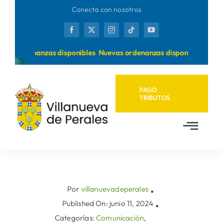
Saltar
Conecta con nosotros
al
contenido
as ordenanzas disponibles
Nuevas ordenanzas disponibles
PAGO
TRIBUTOS
Toggl
Navig
Inicio
Ayuntamiento
Por
villanuevadeperales
▪
Published On: junio 11, 2024
▪
Categorías:
Comunicación
,
Municipio