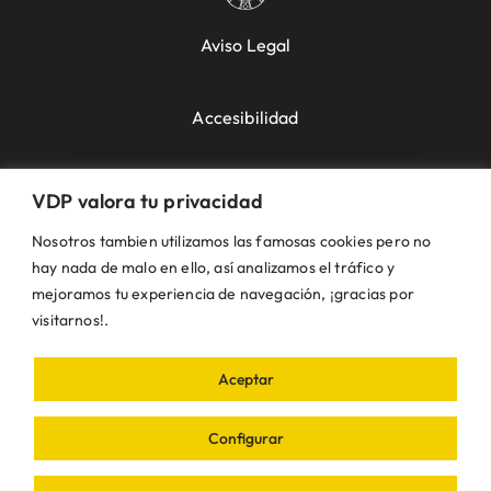
Aviso Legal
Accesibilidad
Política de Cookies
VDP valora tu privacidad
Nosotros tambien utilizamos las famosas cookies pero no
Política de Privacidad
hay nada de malo en ello, así analizamos el tráfico y
mejoramos tu experiencia de navegación, ¡gracias por
visitarnos!.
Uso de la Web
Aceptar
© VDP 2000 - 2026 •
Ayuntamiento de Villanueva
de Perales
Plaza de la Constitución, 1 – 28609
Configurar
Villanueva de Perales | Madrid • Todos los
derechos reservados • Diseñado con ❤ por
iDEA