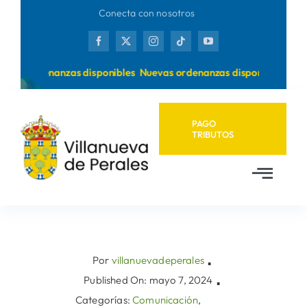
Saltar
Conecta con nosotros
al
contenido
vas ordenanzas disponibles
Nuevas ordenanzas disponibles
PAGO
TRIBUTOS
Toggl
Navig
Inicio
Ayuntamiento
Por
villanuevadeperales
▪
Published On: mayo 7, 2024
▪
Categorías:
Comunicación
,
Municipio