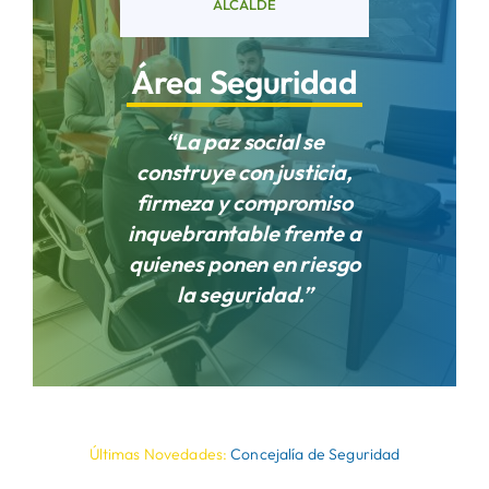
ALCALDE
Áreas
Área Seguridad
“La paz social se
Sede Electrónica
construye con justicia,
firmeza y compromiso
Contacto
inquebrantable frente a
quienes ponen en riesgo
Buscar:
la seguridad.”
Últimas Novedades:
Concejalía de Seguridad