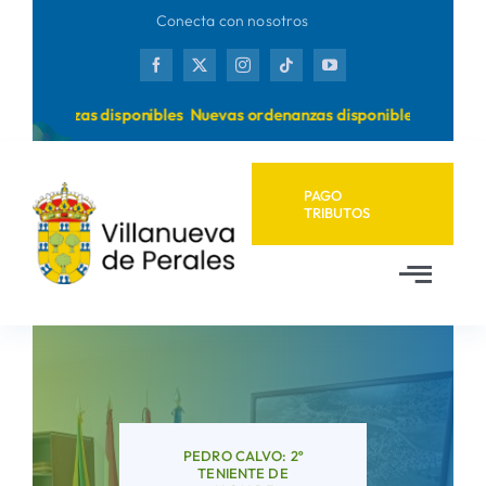
Saltar
Conecta con nosotros
al
contenido
rdenanzas disponibles
Nuevas ordenanzas disponibles
PAGO
TRIBUTOS
Toggl
Navig
Inicio
Ayuntamiento
PEDRO CALVO: 2º
TENIENTE DE
Municipio