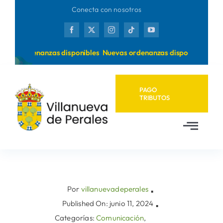
Saltar
Conecta con nosotros
al
contenido
evas ordenanzas disponibles
Nuevas ordenanzas disponibles
PAGO
TRIBUTOS
Toggl
Navig
Inicio
Ayuntamiento
Por
villanuevadeperales
▪
Published On: junio 11, 2024
▪
Categorías:
Comunicación
,
Municipio