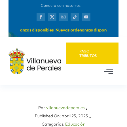
Saltar
Conecta con nosotros
al
contenido
as ordenanzas disponibles
Nuevas ordenanzas disponibles
PAGO
TRIBUTOS
Toggl
Navig
Inicio
Ayuntamiento
Por
villanuevadeperales
▪
Published On: abril 25, 2025
▪
Categorías:
Educación
Municipio