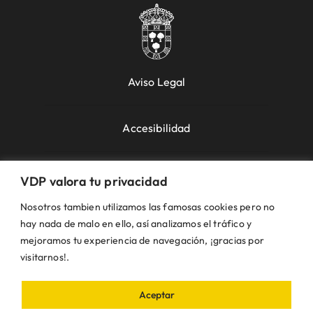
Aviso Legal
Accesibilidad
Política de Cookies
VDP valora tu privacidad
Nosotros tambien utilizamos las famosas cookies pero no
Política de Privacidad
hay nada de malo en ello, así analizamos el tráfico y
mejoramos tu experiencia de navegación, ¡gracias por
visitarnos!.
Uso de la Web
Aceptar
© VDP 2000 - 2026 •
Ayuntamiento de Villanueva