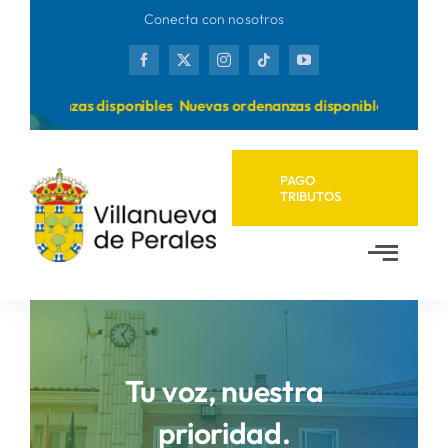
Saltar
Conecta con nosotros
al
contenido
rdenanzas disponibles
Nuevas ordenanzas disponibles
PAGO
TRIBUTOS
Toggl
Navig
Inicio
Ayuntamiento
Tu voz, nuestra
prioridad.
Municipio