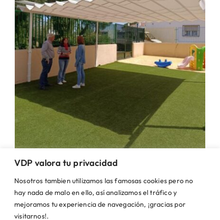
VDP valora tu privacidad
Nosotros tambien utilizamos las famosas cookies pero no
El Ayuntamiento instala un toldo
hay nada de malo en ello, así analizamos el tráfico y
pérgola en el patio de la Casita de
mejoramos tu experiencia de navegación, ¡gracias por
Niños
visitarnos!.