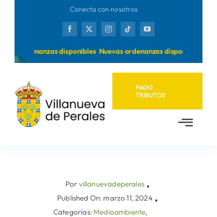
Saltar
Conecta con nosotros
al
contenido
vas ordenanzas disponibles
Nuevas ordenanzas disponibles
PAGO
TRIBUTOS
Toggl
Navig
Inicio
Ayuntamiento
Por
villanuevadeperales
▪
Published On: marzo 11, 2024
▪
Categorías:
Medioambiente
,
Municipio