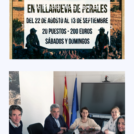
La Media Veda Abre En
Villanueva Del 22 De Agosto Al
13 De Septiembre En La Dehesa
Municipal
LEER MÁS