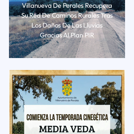
Villanueva De Perales Recupera
Su Red De Caminos Rurales Tras
Los Daños De Las Lluvias
Gracias Al Plan PIR
LEER MÁS