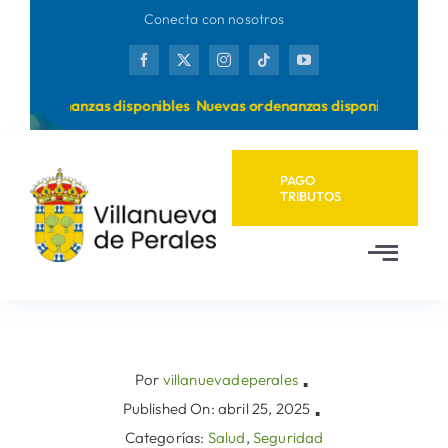
Saltar
Conecta con nosotros
al
contenido
as ordenanzas disponibles
Nuevas ordenanzas disponibles
PAGO
TRIBUTOS
Toggl
Navig
Inicio
Ayuntamiento
Por
villanuevadeperales
▪
Published On: abril 25, 2025
▪
Categorías:
Salud
,
Seguridad
Municipio