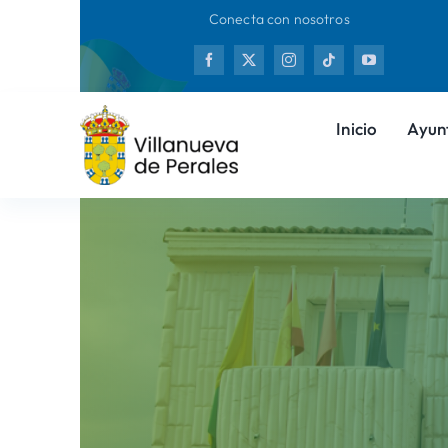
Saltar
Conecta con nosotros
al
Nue
contenido
Inicio
Ayun