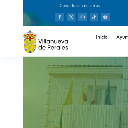
Saltar
Conecta con nosotros
al
Nuev
contenido
Inicio
Ayun