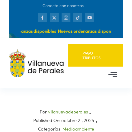
Saltar
Conecta con nosotros
al
contenido
as ordenanzas disponibles
Nuevas ordenanzas disponibles
PAGO
TRIBUTOS
Toggl
Navig
Inicio
Ayuntamiento
Por
villanuevadeperales
▪
Published On: octubre 21, 2024
▪
Categorías:
Medioambiente
Municipio