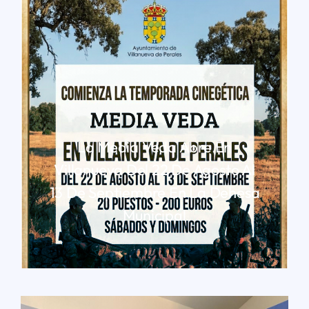
La Media Veda Abre En
Villanueva Del 22 De Agosto Al
13 De Septiembre En La Dehesa
Municipal
LEER MÁS