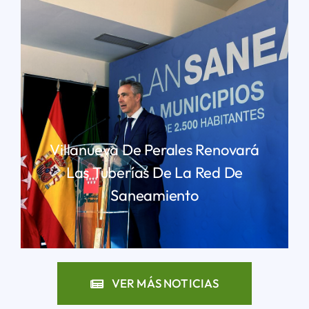
Villanueva De Perales Renovará
Las Tuberías De La Red De
Saneamiento
LEER MÁS
VER MÁS NOTICIAS